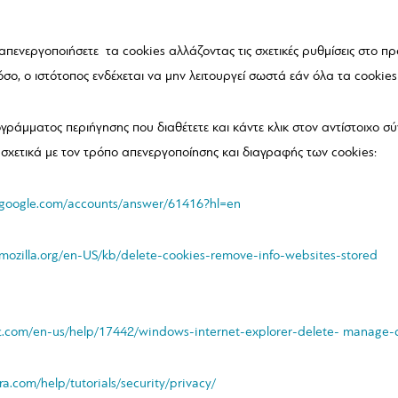
απενεργοποιήσετε τα cookies αλλάζοντας τις σχετικές ρυθμίσεις στο 
όσο, ο ιστότοπος ενδέχεται να μην λειτουργεί σωστά εάν όλα τα cookies
ογράμματος περιήγησης που διαθέτετε και κάντε κλικ στον αντίστοιχο σ
σχετικά με τον τρόπο απενεργοποίησης και διαγραφής των cookies:
t.google.com/accounts/answer/61416?hl=en
.mozilla.org/en-US/kb/delete-cookies-remove-info-websites-stored
oft.com/en-us/help/17442/windows-internet-explorer-delete- manage-
a.com/help/tutorials/security/privacy/