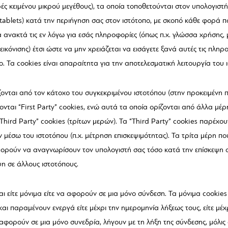
ς κειμένου μικρού μεγέθους), τα οποία τοποθετούνται στον υπολογιστή
tablets) κατά την περιήγηση σας στον ιστότοπο, με σκοπό κάθε φορά π
να ανακτά τις εν λόγω για εσάς πληροφορίες (όπως π.χ. γλώσσα χρήσης
πεικόνισης) έτσι ώστε να μην χρειάζεται να εισάγετε ξανά αυτές τις πλ
ο. Τα cookies είναι απαραίτητα για την αποτελεσματική λειτουργία του 
ίζονται από τον κάτοχο του συγκεκριμένου ιστοτόπου (στην προκειμέν
νται “First Party” cookies, ενώ αυτά τα οποία ορίζονται από άλλα μέρ
Third Party” cookies (τρίτων μερών). Τα “Third Party” cookies παρέχο
ν μέσω του ιστοτόπου (π.χ. μέτρηση επισκεψιμότητας). Τα τρίτα μέρη π
πορούν να αναγνωρίσουν τον υπολογιστή σας τόσο κατά την επίσκεψη σ
ψη σε άλλους ιστοτόπους.
ναι είτε μόνιμα είτε να αφορούν σε μια μόνο σύνδεση. Τα μόνιμα cookie
ι παραμένουν ενεργά είτε μέχρι την ημερομηνία λήξεως τους, είτε μέχ
αφορούν σε μια μόνο συνεδρία, λήγουν με τη λήξη της σύνδεσης, μόλις α