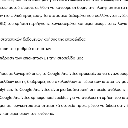
σω αυτού είμαστε σε θέση να κάνουμε τη δομή, την πλοήγηση και το π
ν πιο φιλικά προς εσάς. Τα στατιστικά δεδομένα που συλλέγονται ενδέ
(ID) του χρήστη περιήγησης. Συγκεκριμένα, χρησιμοποιούμε τα εν λόγω 
 στατιστικών δεδομένων χρήσης της ιστοσελίδας
τρηση του ρυθμού αιτημάτων
πίδραση των επισκεπτών με την ιστοσελίδα μας
ήσουμε λογισμικό όπως το Google Analytics προκειμένου να αναλύσουμ
 σελίδων και τις διαδρομές που ακολουθούνται μέσω των ιστοτόπων μας
alytics». Το Google Analytics είναι μια διαδικτυακή υπηρεσία ανάλυση
 Google Analytics χρησιμοποιεί cookies για να αναλύει τη χρήση του ισ
μοποιεί συγκεντρωτικά στατιστικά στοιχεία προκειμένου να δώσει στην Ε
ς χρησιμοποιούν τον ιστότοπο.