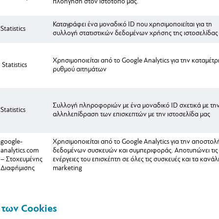
πλοήγηση στον ιστότοπο μας.
Καταγράφει ένα μοναδικό ID που χρησιμοποιείται για τη
Statistics
συλλογή στατιστικών δεδομένων χρήσης της ιστοσελίδας
Χρησιμοποιείται από το Google Analytics για την καταμέτ
Statistics
ρυθμού αιτημάτων
Συλλογή πληροφοριών με ένα μοναδικό ID σχετικά με τη
Statistics
αλληλεπίδραση των επισκεπτών με την ιστοσελίδα μας
google-
Χρησιμοποιείται από το Google Analytics για την αποστολ
analytics.com
δεδομένων συσκευών και συμπεριφοράς. Αποτυπώνει τις
– Στοχευμένης
ενέργειες του επισκέπτη σε όλες τις συσκευές και τα κανάλ
Διαφήμισης
marketing
 των Cookies