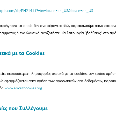
.apple.com/kb/PH21411?viewlocale=en_US&locale=en_US
εριήγησης τα οποία δεν αναφέρονται εδώ, παρακαλούμε όπως επικοιν
ράμματος ή εναλλακτικά αναζητήστε μία λειτουργία “βοήθειας” στο πρ
τικά με τα Cookies
είτε περισσότερες πληροφορίες σχετικά με τα cookies, τον τρόπο χρή
ποίο εφαρμόζονται στην χρήση των προσωπικών σας δεδομένων, παρα
ίδα
www.aboutcookies.org
.
ίες που Συλλέγουμε