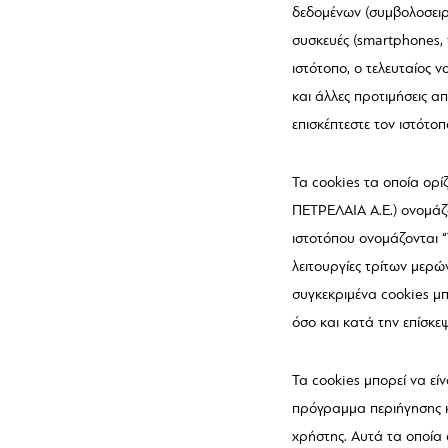
δεδομένων (συμβολοσειρέ
συσκευές (smartphones, 
ιστότοπο, ο τελευταίος 
και άλλες προτιμήσεις α
επισκέπτεστε τον ιστότοπ
Τα cookies τα οποία ορ
ΠΕΤΡΕΛΑΙΑ Α.Ε.) ονομάζο
ιστοτόπου ονομάζονται “
λειτουργίες τρίτων μερώ
συγκεκριμένα cookies μ
όσο και κατά την επίσκε
Τα cookies μπορεί να εί
πρόγραμμα περιήγησης κα
χρήστης. Αυτά τα οποία 