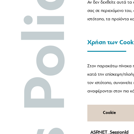
Αν δεν δεχθείτε αυτά τα
σας σε περιεχόμενο του,
ιστότοπο, τα προϊόντα κ
Χρήση των Cook
Στον παρακάτω πίνακα π
κατά την επίσκεψη/πλοήγ
τον ιστότοπο, συναινείτ
αναφέρονται στον πιο κ
Cookie
Cookie
ASP.NET_Sessionld
ASP.NET_Sessionld